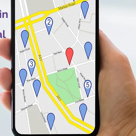
in
al